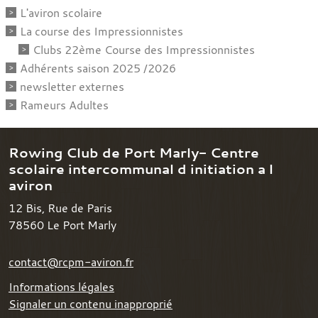
L'aviron scolaire
La course des Impressionnistes
Clubs 22ème Course des Impressionnistes
Adhérents saison 2025 /2026
newsletter externes
Rameurs Adultes
Rowing Club de Port Marly- Centre
scolaire intercommunal d initiation a l
aviron
12 Bis, Rue de Paris
78560
Le Port Marly
contact@rcpm-aviron.fr
Informations légales
Signaler un contenu inapproprié