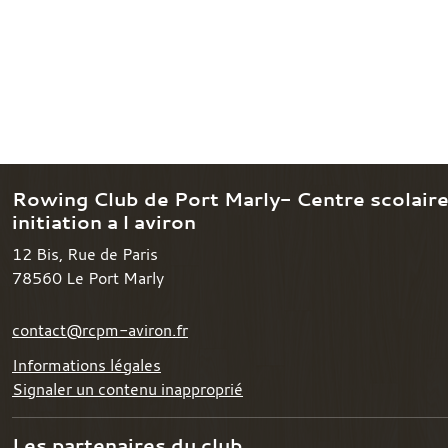
Rowing Club de Port Marly- Centre scolair
initiation a l aviron
12 Bis, Rue de Paris
78560
Le Port Marly
contact@rcpm-aviron.fr
Informations légales
Signaler un contenu inapproprié
Les partenaires du club