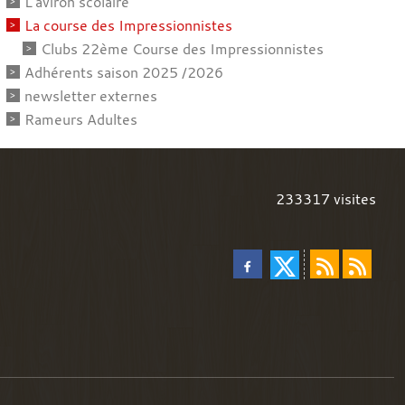
L'aviron scolaire
La course des Impressionnistes
Clubs 22ème Course des Impressionnistes
Adhérents saison 2025 /2026
newsletter externes
Rameurs Adultes
233317
visites