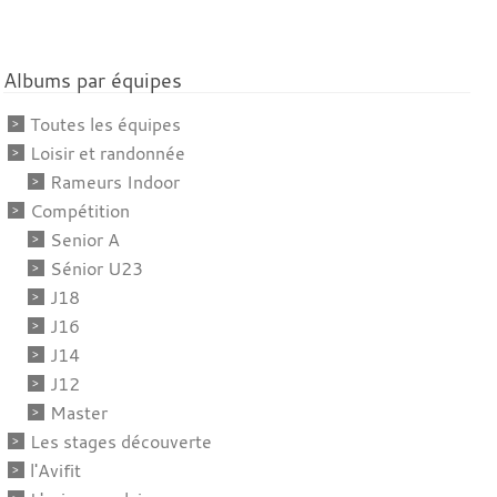
Albums par équipes
Toutes les équipes
Loisir et randonnée
Rameurs Indoor
Compétition
Senior A
Sénior U23
J18
J16
J14
J12
Master
Les stages découverte
l'Avifit