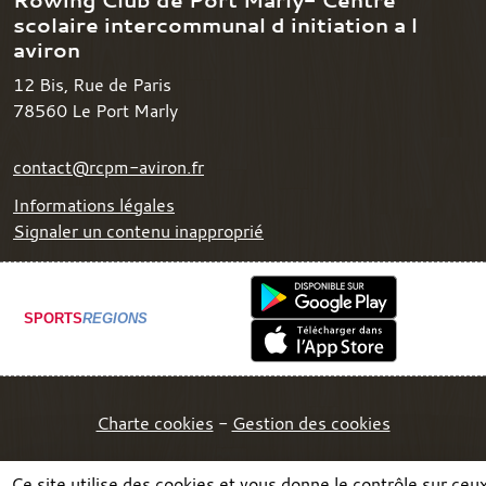
scolaire intercommunal d initiation a l
aviron
12 Bis, Rue de Paris
78560
Le Port Marly
contact@rcpm-aviron.fr
Informations légales
Signaler un contenu inapproprié
SPORTS
REGIONS
Charte cookies
Gestion des cookies
Ce site utilise des cookies et vous donne le contrôle sur ceu