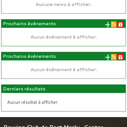
Aucune news à afficher.
+ d'
Prochains événements
Aucun évènement à afficher.
+ d'
Prochains événements
Aucun évènement à afficher.
Derniers résultats
Aucun résultat à afficher.
Rowing Club de Port Marly- Centre