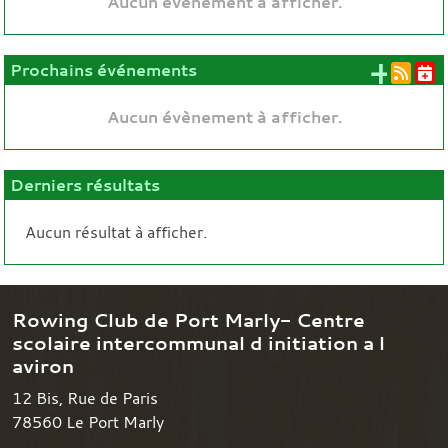
Aucun évènement à afficher.
+ d'
Prochains événements
Aucun évènement à afficher.
Derniers résultats
Aucun résultat à afficher.
Rowing Club de Port Marly- Centre
scolaire intercommunal d initiation a l
aviron
12 Bis, Rue de Paris
78560
Le Port Marly