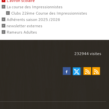
L'aviron scolaire
La course des Impressionnistes
Clubs 22ème Course des Impressionnistes
Adhérents saison 2025 /2026
newsletter externes
Rameurs Adultes
232944
visites