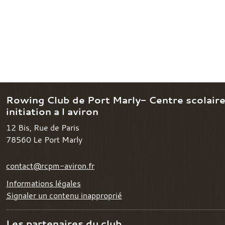
Rowing Club de Port Marly- Centre scolair
initiation a l aviron
12 Bis, Rue de Paris
78560
Le Port Marly
contact@rcpm-aviron.fr
Informations légales
Signaler un contenu inapproprié
Les partenaires du club