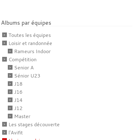
Albums par équipes
Toutes les équipes
Loisir et randonnée
Rameurs Indoor
Compétition
Senior A
Sénior U23
J18
J16
J14
J12
Master
Les stages découverte
l'Avifit