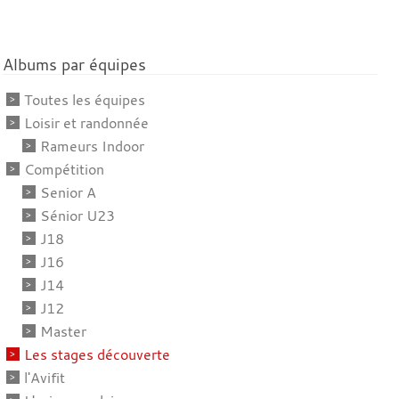
Albums par équipes
Toutes les équipes
Loisir et randonnée
Rameurs Indoor
Compétition
Senior A
Sénior U23
J18
J16
J14
J12
Master
Les stages découverte
l'Avifit