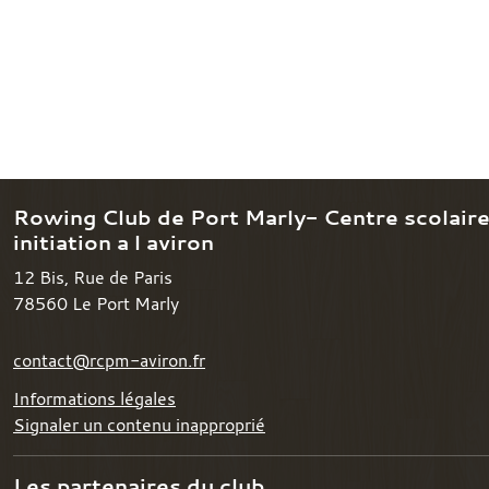
Rowing Club de Port Marly- Centre scolair
initiation a l aviron
12 Bis, Rue de Paris
78560
Le Port Marly
contact@rcpm-aviron.fr
Informations légales
Signaler un contenu inapproprié
Les partenaires du club