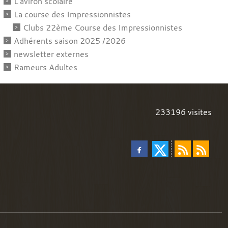
L'aviron scolaire
La course des Impressionnistes
Clubs 22ème Course des Impressionnistes
Adhérents saison 2025 /2026
newsletter externes
Rameurs Adultes
233196
visites