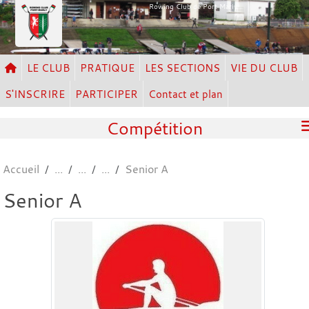
Panneau de gestion des cookies
Rowing Club de Port Marly
LE CLUB
PRATIQUE
LES SECTIONS
VIE DU CLUB
S'INSCRIRE
PARTICIPER
Contact et plan
Compétition
Accueil
Senior A
Senior A