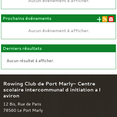
Aucun évènement à afficher.
+ d'
Prochains événements
Aucun évènement à afficher.
Derniers résultats
Aucun résultat à afficher.
Rowing Club de Port Marly- Centre
scolaire intercommunal d initiation a l
aviron
12 Bis, Rue de Paris
78560
Le Port Marly