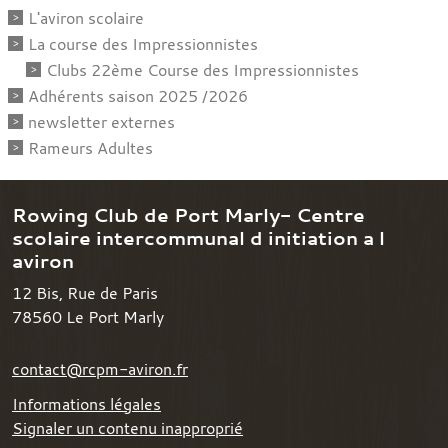
L'aviron scolaire
La course des Impressionnistes
Clubs 22ème Course des Impressionnistes
Adhérents saison 2025 /2026
newsletter externes
Rameurs Adultes
Rowing Club de Port Marly- Centre
scolaire intercommunal d initiation a l
aviron
12 Bis, Rue de Paris
78560
Le Port Marly
contact@rcpm-aviron.fr
Informations légales
Signaler un contenu inapproprié