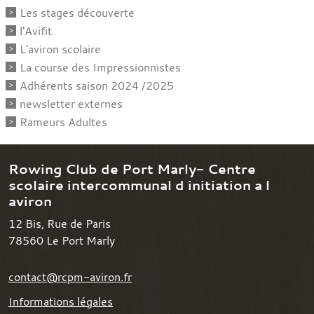
Les stages découverte
l'Avifit
L'aviron scolaire
La course des Impressionnistes
Adhérents saison 2024 /2025
newsletter externes
Rameurs Adultes
Rowing Club de Port Marly- Centre
scolaire intercommunal d initiation a l
aviron
12 Bis, Rue de Paris
78560
Le Port Marly
contact@rcpm-aviron.fr
Informations légales