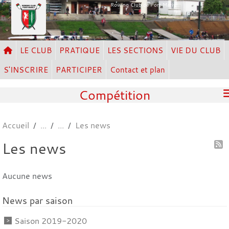
Panneau de gestion des cookies
Rowing Club de Port Marly
LE CLUB
PRATIQUE
LES SECTIONS
VIE DU CLUB
S'INSCRIRE
PARTICIPER
Contact et plan
Compétition
Accueil
Les news
Les news
Aucune news
News par saison
Saison 2019-2020