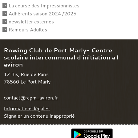
La course des Impressionnistes
Adhérents saison 2024 /2025
newsletter externes
Rameurs Adultes
Rowing Club de Port Marly- Centre
scolaire intercommunal d initiation a l
aviron
12 Bis, Rue de Paris
78560
Le Port Marly
contact@rcpm-aviron.fr
Informations légales
Signaler un contenu inapproprié