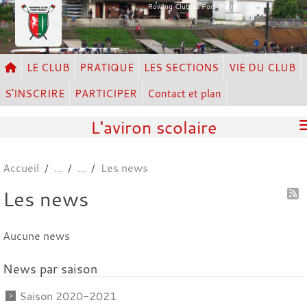
Panneau de gestion des cookies
Rowing Club de Port Marly
LE CLUB
PRATIQUE
LES SECTIONS
VIE DU CLUB
S'INSCRIRE
PARTICIPER
Contact et plan
L'aviron scolaire
Accueil
Les news
Les news
Aucune news
News par saison
Saison 2020-2021