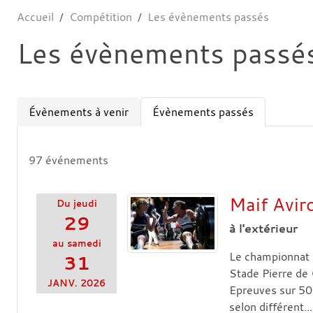
Accueil
Compétition
Les évènements passés
Les évènements passé
Évènements à venir
Évènements passés
97 événements
Maif Avir
Du
jeudi
29
à l'extérieur
au
samedi
Le championnat d
31
Stade Pierre de 
JANV.
2026
Epreuves sur 50
selon différent...