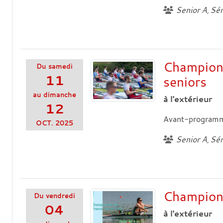
Senior A
Sén
Championn
Du
samedi
11
seniors
au
dimanche
à l'extérieur
12
Avant-programme 
OCT.
2025
Senior A
Sén
Champion
Du
vendredi
04
à l'extérieur