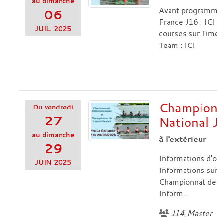
au
dimanche
Avant programme 
06
France J16 : IC
JUIL.
2025
courses sur Tim
Team : ICI
Championn
Du
vendredi
27
National 
au
dimanche
à l'extérieur
29
Informations d'o
JUIN
2025
Informations sur
Championnat de F
Inform...
J14
Master