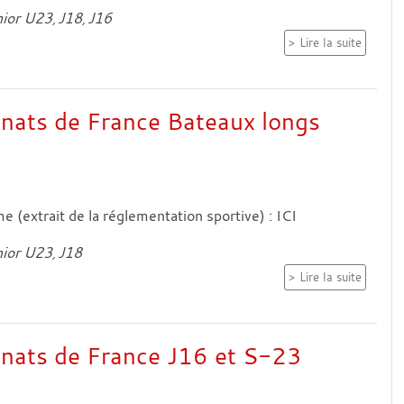
ior U23
J18
J16
Lire la suite
ats de France Bateaux longs
(extrait de la réglementation sportive) : ICI
ior U23
J18
Lire la suite
nats de France J16 et S-23