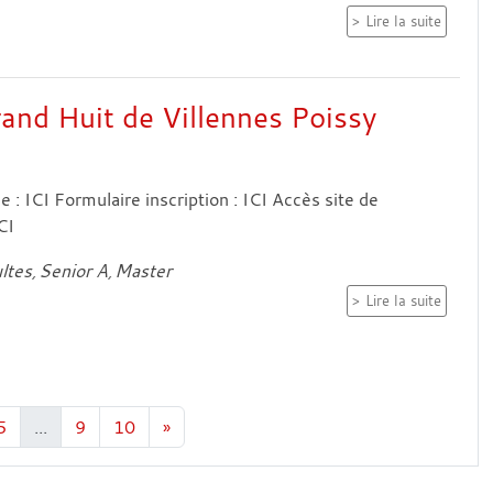
Lire la suite
nd Huit de Villennes Poissy
: ICI Formulaire inscription : ICI Accès site de
 ICI
ltes
Senior A
Master
Lire la suite
5
...
9
10
»