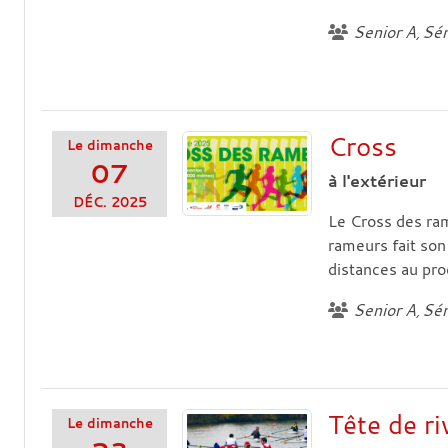
Senior A
Sén
Cross
Le
dimanche
07
à l'extérieur
DÉC.
2025
Le Cross des ram
rameurs fait son
distances au pro
Senior A
Sén
Tête de r
Le
dimanche