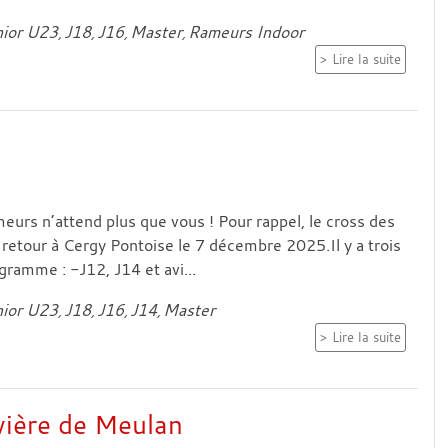
ior U23
J18
J16
Master
Rameurs Indoor
Lire la suite
eurs n’attend plus que vous ! Pour rappel, le cross des
 retour à Cergy Pontoise le 7 décembre 2025.Il y a trois
gramme : -J12, J14 et avi...
ior U23
J18
J16
J14
Master
Lire la suite
ivière de Meulan