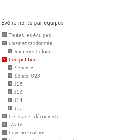
Événements par équipes
Toutes les équipes
Loisir et randonnée
Rameurs Indoor
Compétition
Senior A
Sénior U23
J18
J16
J14
J12
Les stages découverte
l'Avifit
L'aviron scolaire