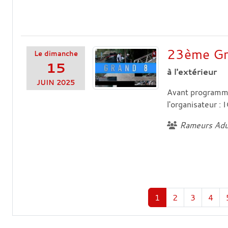
23ème Gra
Le
dimanche
15
à l'extérieur
JUIN
2025
Avant programme 
l'organisateur :
Rameurs Adu
1
2
3
4