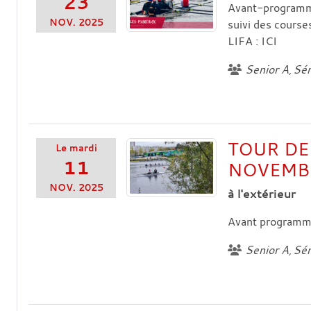
23
Avant-programm
NOV.
2025
suivi des courses
LIFA : ICI
Senior A
Sén
TOUR DES
Le
mardi
11
NOVEMB
NOV.
2025
à l'extérieur
Avant programme 
Senior A
Sén