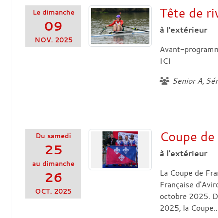
Tête de ri
Le
dimanche
09
à l'extérieur
NOV.
2025
Avant-programme 
ICI
Senior A
Sén
Coupe de
Du
samedi
25
à l'extérieur
au
dimanche
La Coupe de Fra
26
Française d'Aviro
OCT.
2025
octobre 2025. De
2025, la Coupe..