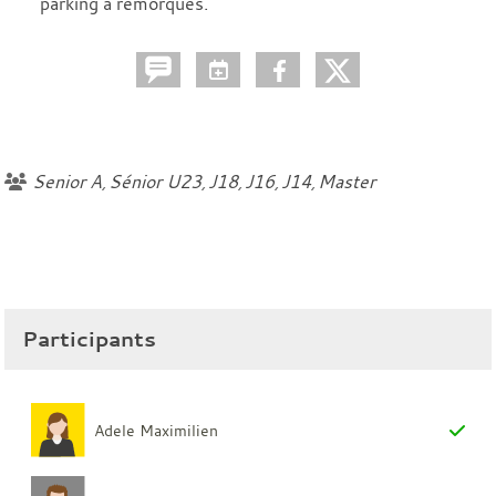
parking à remorques.
Senior A
Sénior U23
J18
J16
J14
Master
Participants
Adele Maximilien