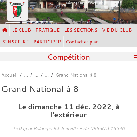
Panneau de gestion des cookies
Rowing Club de Port Marly
LE CLUB
PRATIQUE
LES SECTIONS
VIE DU CLUB
S'INSCRIRE
PARTICIPER
Contact et plan
Compétition
Accueil
Grand National à 8
Grand National à 8
Le
dimanche
11
déc.
2022
, à
l'extérieur
150 quai Polangis
94
Joinville
- de 09h30 à 15h30