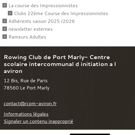
La course des Impressionnistes
Clubs 22ème Course des Impressionnistes
Adhérents saison 2025 /2026
newsletter externes
Rameurs Adultes
Rowing Club de Port Marly- Centre
scolaire intercommunal d initiation a l
aviron
12 Bis, Rue de Paris
78560
Le Port Marly
contact@rcpm-aviron.fr
Informations légales
Signaler un contenu inapproprié