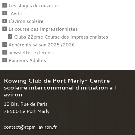
Les stages découverte
l'Avifit
L'aviron scolaire
La course des Impressionnistes
Clubs 22ème Course des Impressionnistes
Adhérents saison 2025 /2026
newsletter externes
Rameurs Adultes
Rowing Club de Port Marly- Centre
scolaire intercommunal d initiation a l
aviron
12 Bis, Rue de Paris
78560
Le Port Marly
contact@rcpm-aviron.fr