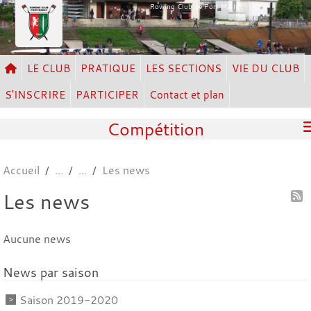
Panneau de gestion des cookies
Rowing Club de Port Marly
LE CLUB
PRATIQUE
LES SECTIONS
VIE DU CLUB
S'INSCRIRE
PARTICIPER
Contact et plan
Compétition
Accueil
Les news
Les news
Aucune news
News par saison
Saison 2019-2020