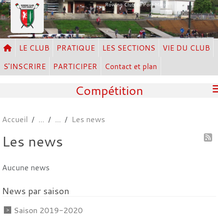
Panneau de gestion des cookies
Rowing Club de Port Marly
LE CLUB
PRATIQUE
LES SECTIONS
VIE DU CLUB
S'INSCRIRE
PARTICIPER
Contact et plan
Compétition
Accueil
Les news
Les news
Aucune news
News par saison
Saison 2019-2020