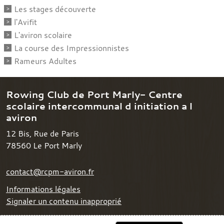
Les stages découverte
l'Avifit
L'aviron scolaire
La course des Impressionnistes
Rameurs Adultes
Rowing Club de Port Marly- Centre
scolaire intercommunal d initiation a l
aviron
12 Bis, Rue de Paris
78560
Le Port Marly
contact@rcpm-aviron.fr
Informations légales
Signaler un contenu inapproprié