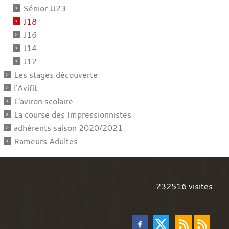
Sénior U23
J18
J16
J14
J12
Les stages découverte
l'Avifit
L'aviron scolaire
La course des Impressionnistes
adhérents saison 2020/2021
Rameurs Adultes
232516
visites