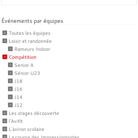
Événements par équipes
Toutes les équipes
Loisir et randonnée
Rameurs Indoor
Compétition
Senior A
Sénior U23
J18
J16
J14
J12
Les stages découverte
l'Avifit
L'aviron scolaire
La course des Impressionnistes