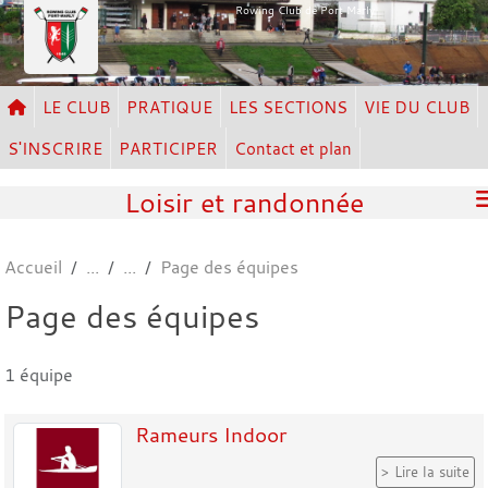
Panneau de gestion des cookies
Rowing Club de Port Marly
LE CLUB
PRATIQUE
LES SECTIONS
VIE DU CLUB
S'INSCRIRE
PARTICIPER
Contact et plan
Loisir et randonnée
Accueil
Page des équipes
Page des équipes
1 équipe
Rameurs Indoor
Lire la suite