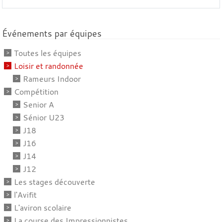
Événements par équipes
Toutes les équipes
Loisir et randonnée
Rameurs Indoor
Compétition
Senior A
Sénior U23
J18
J16
J14
J12
Les stages découverte
l'Avifit
L'aviron scolaire
La course des Impressionnistes