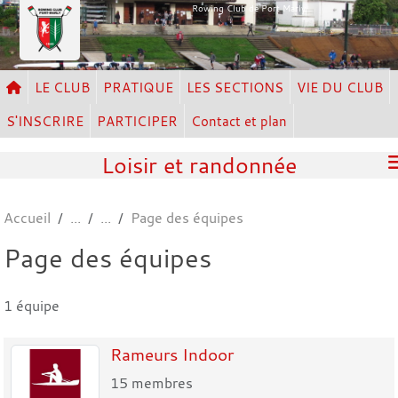
Panneau de gestion des cookies
Rowing Club de Port Marly
LE CLUB
PRATIQUE
LES SECTIONS
VIE DU CLUB
S'INSCRIRE
PARTICIPER
Contact et plan
Loisir et randonnée
Accueil
Page des équipes
Page des équipes
1 équipe
Rameurs Indoor
15
membres