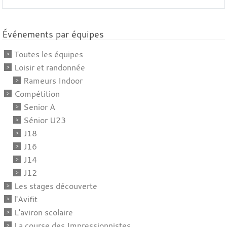
Événements par équipes
Toutes les équipes
Loisir et randonnée
Rameurs Indoor
Compétition
Senior A
Sénior U23
J18
J16
J14
J12
Les stages découverte
l'Avifit
L'aviron scolaire
La course des Impressionnistes