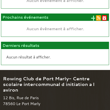
Aucun évènement à afficher.
+ d'
Prochains événements
Aucun évènement à afficher.
Derniers résultats
Aucun résultat à afficher.
Rowing Club de Port Marly- Centre
scolaire intercommunal d initiation a l
aviron
12 Bis, Rue de Paris
78560
Le Port Marly