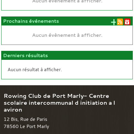
Aucun évènement à afficher.
+ d'
Prochains événements
Aucun évènement à afficher.
Derniers résultats
Aucun résultat à afficher.
Rowing Club de Port Marly- Centre
scolaire intercommunal d initiation a l
aviron
12 Bis, Rue de Paris
78560
Le Port Marly