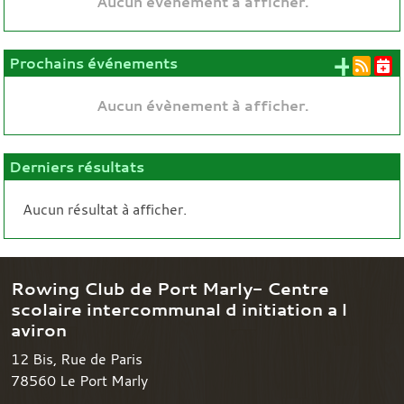
Aucun évènement à afficher.
+ d'
Prochains événements
Aucun évènement à afficher.
Derniers résultats
Aucun résultat à afficher.
Rowing Club de Port Marly- Centre
scolaire intercommunal d initiation a l
aviron
12 Bis, Rue de Paris
78560
Le Port Marly