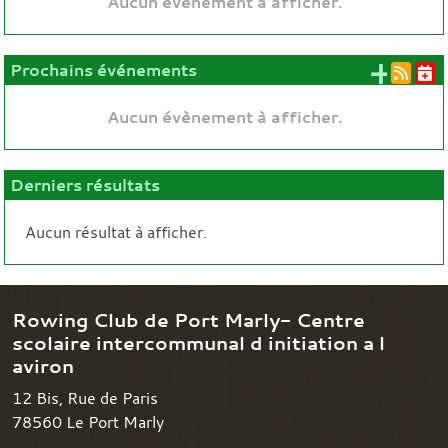
Aucun évènement à afficher.
+ d'
Prochains événements
Aucun évènement à afficher.
Derniers résultats
Aucun résultat à afficher.
Rowing Club de Port Marly- Centre
scolaire intercommunal d initiation a l
aviron
12 Bis, Rue de Paris
78560
Le Port Marly