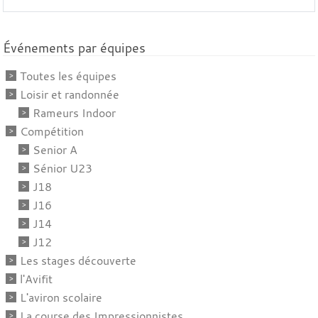
Événements par équipes
Toutes les équipes
Loisir et randonnée
Rameurs Indoor
Compétition
Senior A
Sénior U23
J18
J16
J14
J12
Les stages découverte
l'Avifit
L'aviron scolaire
La course des Impressionnistes