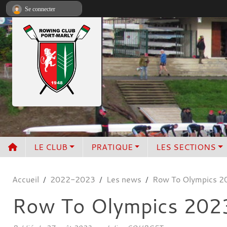
Panneau de gestion des cookies
Se connecter
LE CLUB
PRATIQUE
LES SECTIONS
Accueil
2022-2023
Les news
Row To Olympics 2
Row To Olympics 202