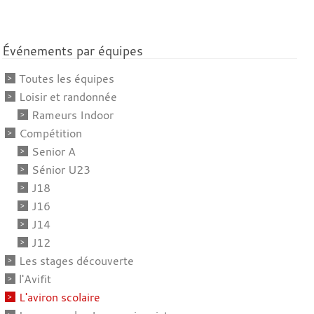
Événements par équipes
Toutes les équipes
Loisir et randonnée
Rameurs Indoor
Compétition
Senior A
Sénior U23
J18
J16
J14
J12
Les stages découverte
l'Avifit
L'aviron scolaire