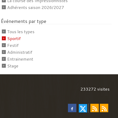
La course des Impressionnistes
Adhérents saison 2026/2027
Événements par type
Tous les types
Sportif
Festif
Administratif
Entrainement
Stage
233272
visites