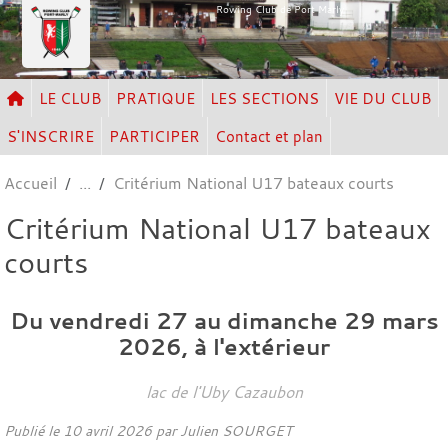
Panneau de gestion des cookies
Rowing Club de Port Marly
LE CLUB
PRATIQUE
LES SECTIONS
VIE DU CLUB
S'INSCRIRE
PARTICIPER
Contact et plan
Accueil
Critérium National U17 bateaux courts
Critérium National U17 bateaux
courts
Du
vendredi
27
au
dimanche
29
mars
2026
, à l'extérieur
lac de l'Uby
Cazaubon
Publié le
10 avril 2026
par Julien SOURGET