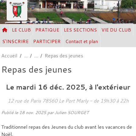
Panneau de gestion des cookies
Rowing Club de Port Marly
LE CLUB
PRATIQUE
LES SECTIONS
VIE DU CLUB
S'INSCRIRE
PARTICIPER
Contact et plan
Accueil
Repas des jeunes
Repas des jeunes
Le
mardi
16
déc.
2025
, à l'extérieur
12 rue de Paris
78560
Le Port Marly
- de 19h30 à 22h
Publié le
18 nov. 2025
par Julien SOURGET
Traditionnel repas des Jeunes du club avant les vacances de
Noël.