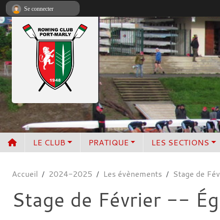
Panneau de gestion des cookies
Se connecter
LE CLUB
PRATIQUE
LES SECTIONS
Accueil
2024-2025
Les évènements
Stage de Fév
Stage de Février -- É