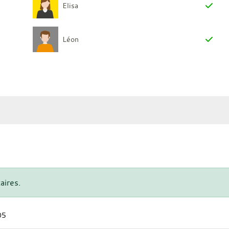
Elisa
Léon
aires.
05