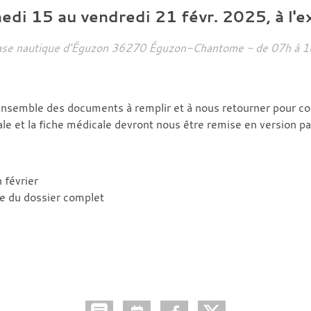
edi
15
au
vendredi
21
févr.
2025
, à l'
ase nautique d'Éguzon
36270
Éguzon-Chantome
- de 07h à 1
l'ensemble des documents à remplir et à nous retourner pour c
tale et la fiche médicale devront nous être remise en version pa
 février
se du dossier complet