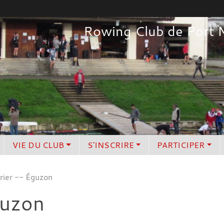
Rowing Club de Port 
VIE DU CLUB
S'INSCRIRE
PARTICIPER
rier -- Éguzon
guzon