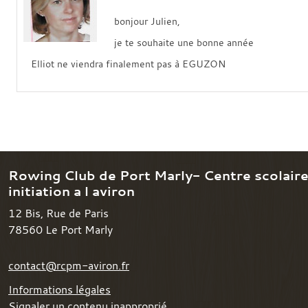
bonjour Julien,
je te souhaite une bonne année
Elliot ne viendra finalement pas à EGUZON
Rowing Club de Port Marly- Centre scolair
initiation a l aviron
12 Bis, Rue de Paris
78560
Le Port Marly
contact@rcpm-aviron.fr
Informations légales
Signaler un contenu inapproprié