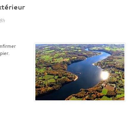
extérieur
8h
onfirmer
pier.