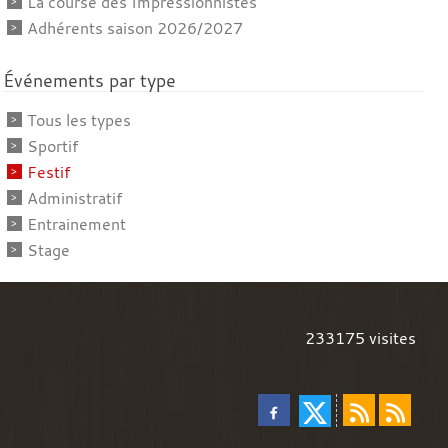
La course des Impressionnistes
Adhérents saison 2026/2027
Événements par type
Tous les types
Sportif
Festif
Administratif
Entrainement
Stage
233175
visites