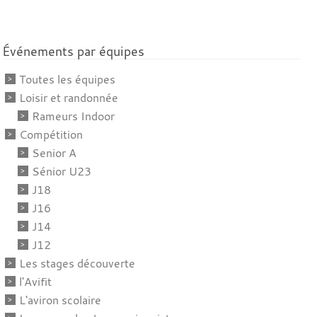
Événements par équipes
Toutes les équipes
Loisir et randonnée
Rameurs Indoor
Compétition
Senior A
Sénior U23
J18
J16
J14
J12
Les stages découverte
l'Avifit
L'aviron scolaire