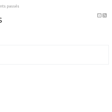
nts passés
s