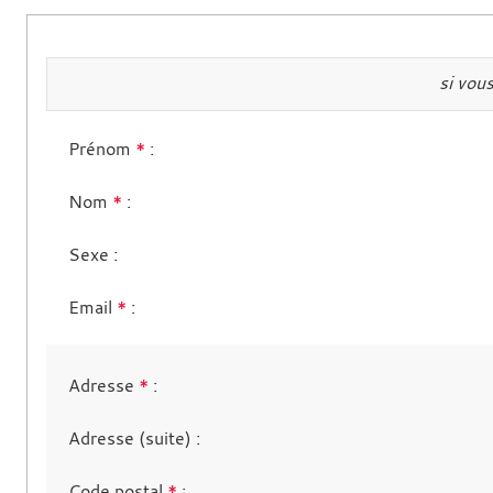
si vou
Prénom
*
:
Nom
*
:
Sexe
:
Email
*
:
Adresse
*
:
Adresse (suite)
:
Code postal
*
: