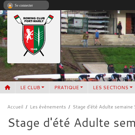
Panneau de gestion des cookies
Se connecter
LE CLUB
PRATIQUE
LES SECTIONS
Accueil
Les évènements
Stage d'été Adulte semaine 
Stage d'été Adulte se