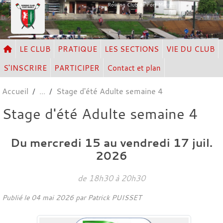
Panneau de gestion des cookies
Rowing Club de Port Marly
LE CLUB
PRATIQUE
LES SECTIONS
VIE DU CLUB
S'INSCRIRE
PARTICIPER
Contact et plan
Accueil
Stage d'été Adulte semaine 4
Stage d'été Adulte semaine 4
Du
mercredi
15
au
vendredi
17
juil.
2026
de 18h30 à 20h30
Publié le
04 mai 2026
par Patrick PUISSET