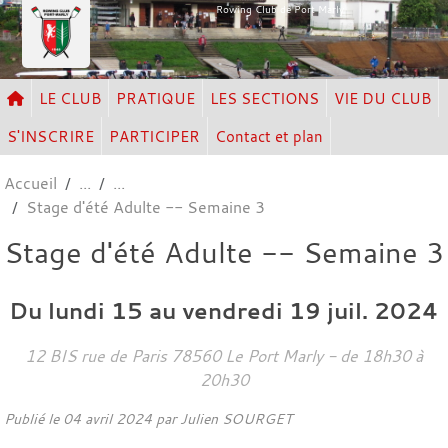
Panneau de gestion des cookies
Rowing Club de Port Marly
LE CLUB
PRATIQUE
LES SECTIONS
VIE DU CLUB
S'INSCRIRE
PARTICIPER
Contact et plan
Accueil
Stage d'été Adulte -- Semaine 3
Stage d'été Adulte -- Semaine 3
Du
lundi
15
au
vendredi
19
juil.
2024
12 BIS rue de Paris
78560
Le Port Marly
- de 18h30 à
20h30
Publié le
04 avril 2024
par Julien SOURGET