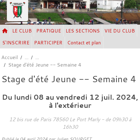
Panneau de gestion des cookies
Rowing Club de Port Marly
LE CLUB
PRATIQUE
LES SECTIONS
VIE DU CLUB
S'INSCRIRE
PARTICIPER
Contact et plan
Accueil
Stage d'été Jeune -- Semaine 4
Stage d'été Jeune -- Semaine 4
Du
lundi
08
au
vendredi
12
juil.
2024
,
à l'extérieur
12 bis rue de Paris
78560
Le Port Marly
- de 09h30 à
16h30
Publié le
04 avril 2024
par Julien SOURGET