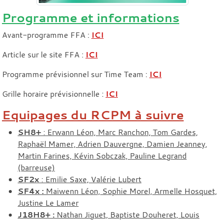
Programme et informations
Avant-programme FFA :
ICI
Article sur le site FFA :
ICI
Programme prévisionnel sur Time Team :
ICI
Grille horaire prévisionnelle :
ICI
Equipages du RCPM à suivre
SH8+
: Erwann Léon, Marc Ranchon, Tom Gardes,
Raphaël Mamer, Adrien Dauvergne, Damien Jeanney,
Martin Farines, Kévin Sobczak, Pauline Legrand
(barreuse)
SF2x
: Emilie Saxe, Valérie Lubert
SF4x :
Maiwenn Léon, Sophie Morel, Armelle Hosquet,
Justine Le Lamer
J18H8+ :
Nathan Jiguet, Baptiste Douheret, Louis