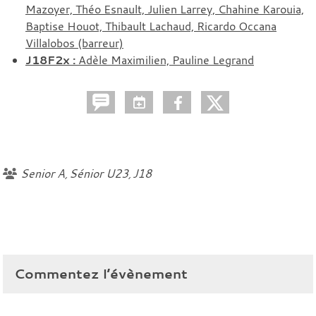
Mazoyer, Théo Esnault, Julien Larrey, Chahine Karouia,
Baptise Houot, Thibault Lachaud, Ricardo Occana
Villalobos (barreur)
J18F2x :
Adèle Maximilien, Pauline Legrand
Senior A
Sénior U23
J18
Commentez l’évènement