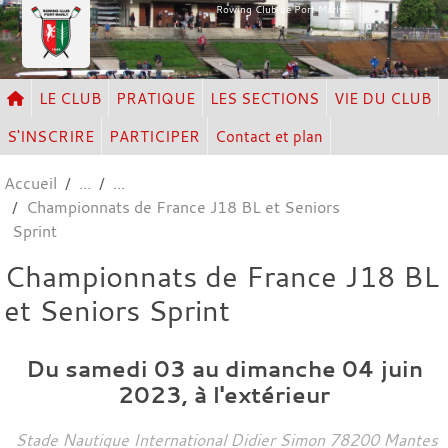
Panneau de gestion des cookies
Rowing Club de Port Marly
LE CLUB
PRATIQUE
LES SECTIONS
VIE DU CLUB
S'INSCRIRE
PARTICIPER
Contact et plan
Accueil
Championnats de France J18 BL et Seniors
Sprint
Championnats de France J18 BL
et Seniors Sprint
Du
samedi
03
au
dimanche
04
juin
2023
, à l'extérieur
Stade Nautique International Didier Simon
78200
Mantes