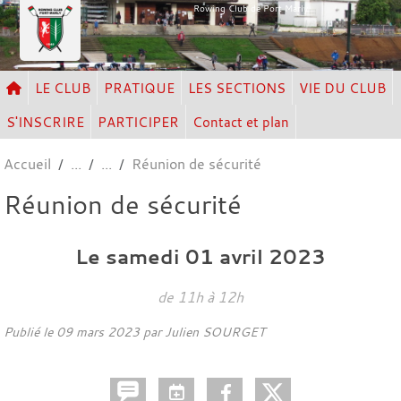
Panneau de gestion des cookies
Rowing Club de Port Marly
LE CLUB
PRATIQUE
LES SECTIONS
VIE DU CLUB
S'INSCRIRE
PARTICIPER
Contact et plan
Accueil
Réunion de sécurité
Réunion de sécurité
Le
samedi
01
avril
2023
de 11h à 12h
Publié le
09 mars 2023
par Julien SOURGET