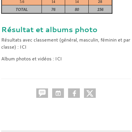
5.6
14
14
28
TOTAL
76
80
156
Résultat et albums photo
Résultats avec classement (général, masculin, féminin et par
classe) :
ICI
Album photos et vidéos :
ICI