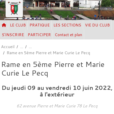
Panneau de gestion des cookies
Rowing Club de Port Marly
LE CLUB
PRATIQUE
LES SECTIONS
VIE DU CLUB
S'INSCRIRE
PARTICIPER
Contact et plan
Accueil
Rame en 5ème Pierre et Marie Curie Le Pecq
Rame en 5ème Pierre et Marie
Curie Le Pecq
Du
jeudi
09
au
vendredi
10
juin
2022
,
à l'extérieur
62 avenue Pierre et Marie Curie
78
Le Pecq