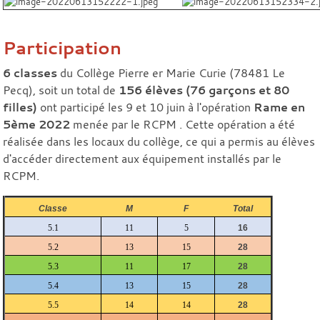
Participation
6 classes
du Collège Pierre er Marie Curie (78481 Le
Pecq), soit un total de
156 élèves (76 garçons et 80
filles)
ont participé les 9 et 10 juin à l'opération
Rame en
5ème 2022
menée par le RCPM . Cette opération a été
réalisée dans les locaux du collège, ce qui a permis au élèves
d'accéder directement aux équipement installés par le
RCPM.
Classe
M
F
Total
5.1
11
5
16
5.2
13
15
28
5.3
11
17
28
5.4
13
15
28
5.5
14
14
28