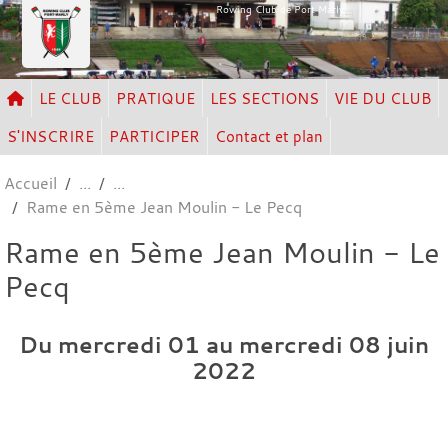
Panneau de gestion des cookies
Rowing Club de Port Marly
LE CLUB
PRATIQUE
LES SECTIONS
VIE DU CLUB
S'INSCRIRE
PARTICIPER
Contact et plan
Accueil
Rame en 5ème Jean Moulin - Le Pecq
Rame en 5ème Jean Moulin - Le
Pecq
Du
mercredi
01
au
mercredi
08
juin
2022