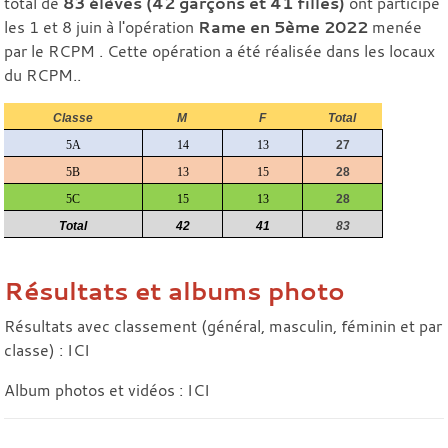
total de
83 élèves (42 garçons et 41 filles)
ont participé
les 1 et 8 juin à l'opération
Rame en 5ème 2022
menée
par le RCPM . Cette opération a été réalisée dans les locaux
du RCPM..
Classe
M
F
Total
5A
14
13
27
5B
13
15
28
5C
15
13
28
Total
42
41
83
Résultats et albums photo
Résultats avec classement (général, masculin, féminin et par
classe) :
ICI
Album photos et vidéos :
ICI