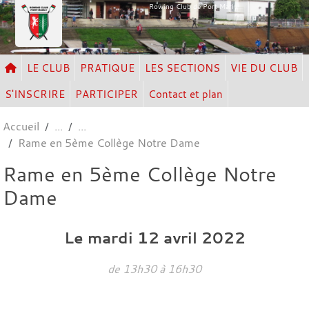
Panneau de gestion des cookies
Rowing Club de Port Marly
LE CLUB
PRATIQUE
LES SECTIONS
VIE DU CLUB
S'INSCRIRE
PARTICIPER
Contact et plan
Accueil
Rame en 5ème Collège Notre Dame
Rame en 5ème Collège Notre
Dame
Le
mardi
12
avril
2022
de 13h30 à 16h30