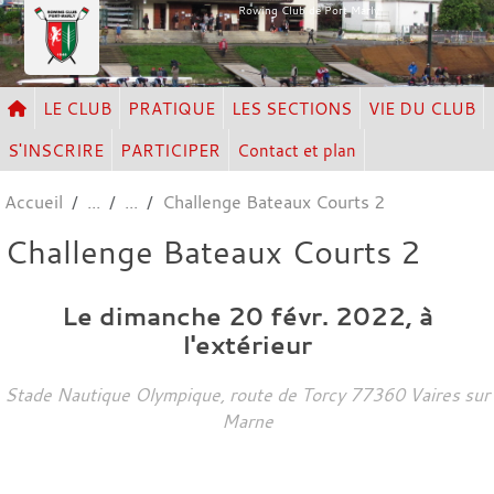
Panneau de gestion des cookies
Rowing Club de Port Marly
LE CLUB
PRATIQUE
LES SECTIONS
VIE DU CLUB
S'INSCRIRE
PARTICIPER
Contact et plan
Accueil
Challenge Bateaux Courts 2
Challenge Bateaux Courts 2
Le
dimanche
20
févr.
2022
, à
l'extérieur
Stade Nautique Olympique, route de Torcy
77360
Vaires sur
Marne