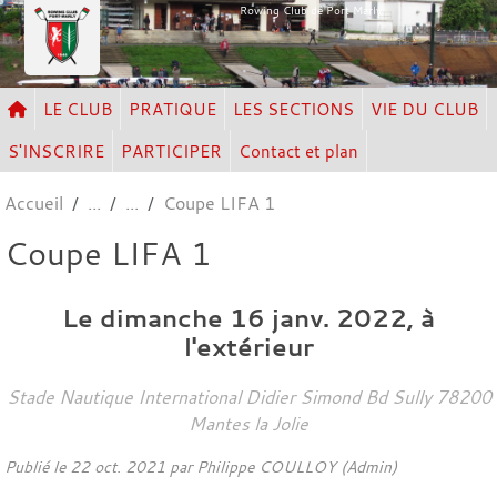
Panneau de gestion des cookies
Rowing Club de Port Marly
LE CLUB
PRATIQUE
LES SECTIONS
VIE DU CLUB
S'INSCRIRE
PARTICIPER
Contact et plan
Accueil
Coupe LIFA 1
Coupe LIFA 1
Le
dimanche
16
janv.
2022
, à
l'extérieur
Stade Nautique International Didier Simond Bd Sully
78200
Mantes la Jolie
Publié le
22 oct. 2021
par Philippe COULLOY (Admin)