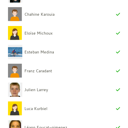
Chahine Karouia
Eloïse Michoux
Esteban Medina
Franz Caradant
Julien Larrey
Luca Kurbiel
Léann Foucat-gimenez