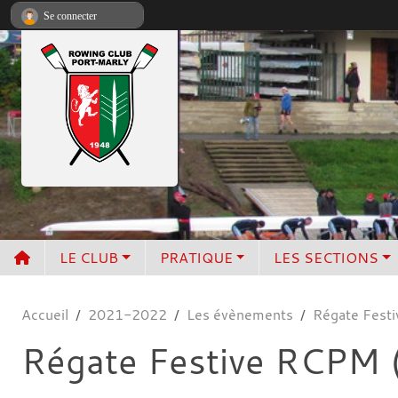
Panneau de gestion des cookies
Se connecter
LE CLUB
PRATIQUE
LES SECTIONS
Accueil
2021-2022
Les évènements
Régate Festi
Régate Festive RCPM (