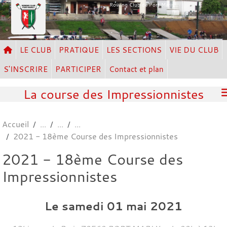
Panneau de gestion des cookies
Rowing Club de Port Marly
LE CLUB
PRATIQUE
LES SECTIONS
VIE DU CLUB
S'INSCRIRE
PARTICIPER
Contact et plan
La course des Impressionnistes
Accueil
2021 - 18ème Course des Impressionnistes
2021 - 18ème Course des
Impressionnistes
Le
samedi
01
mai
2021