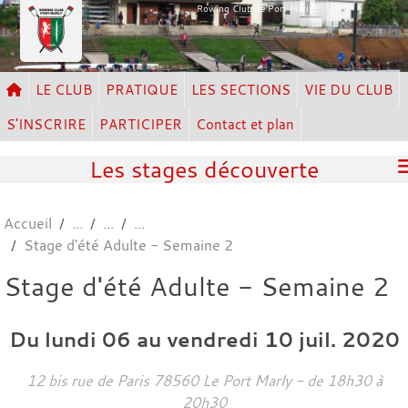
Panneau de gestion des cookies
Rowing Club de Port Marly
LE CLUB
PRATIQUE
LES SECTIONS
VIE DU CLUB
S'INSCRIRE
PARTICIPER
Contact et plan
Les stages découverte
Accueil
Stage d'été Adulte - Semaine 2
Stage d'été Adulte - Semaine 2
Du
lundi
06
au
vendredi
10
juil.
2020
12 bis rue de Paris
78560
Le Port Marly
- de 18h30 à
20h30