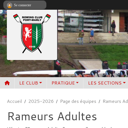
Panneau de gestion des cookies
Se connecter
LE CLUB
PRATIQUE
LES SECTIONS
Accueil
2025-2026
Page des équipes
Rameurs Ad
Rameurs Adultes