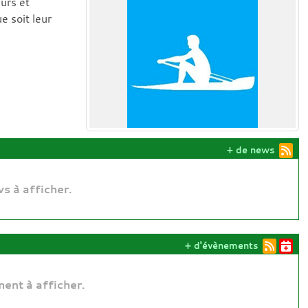
urs et
e soit leur
+ de news
s à afficher.
+ d'évènements
ent à afficher.