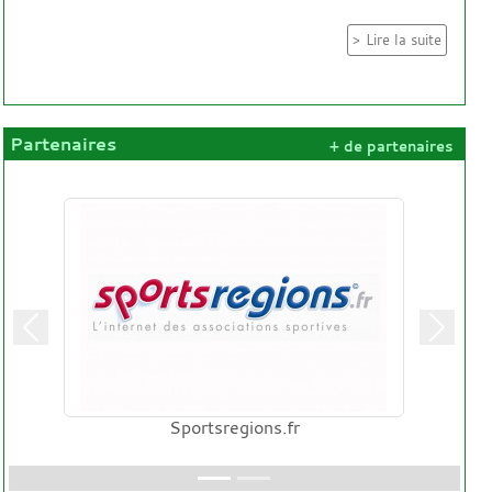
Lire la suite
Partenaires
+ de partenaires
Précedent
Suivan
Sportsregions.fr