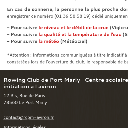
En cas de sonnerie, la personne la plus proche doi
enregistrer ce numéro (01 39 58 58 19) dédié uniquement 
- Pour suivre
le niveau et le débit de la crue
(Vigicru
- Pour suivre
la qualité et la température de l'eau
(S
- Pour suivre
la météo
(Météociel)
*Attention : Informations communiquées à titre indicatif 
constatées lors de l'ouverture du club, le responsable de b
Rowing Club de Port Marly- Centre scolair
initiation a l aviron
12 Bis, Rue de Paris
78560
Le Port Marly
contact@rcpm-aviron.fr
Informations légales