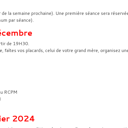
ir de la semaine prochaine). Une première séance sera réserv
mum par séance).
écembre
rtir de 19H30.
faîtes vos placards, celui de votre grand mère, organisez une
 du RCPM
M
ier 2024