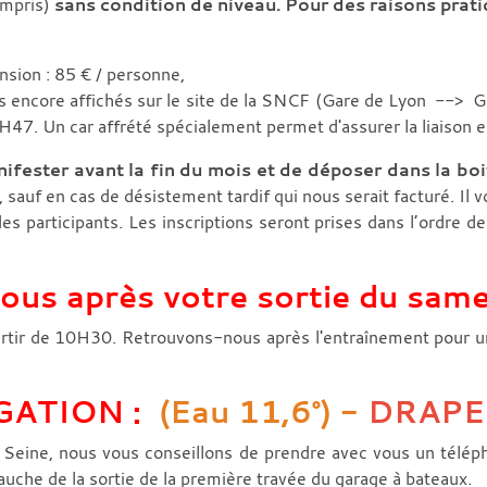
ompris)
sans condition de niveau. Pour des raisons prati
ion : 85 € / personne,
pas encore affichés sur le site de la SNCF (Gare de Lyon --> Gr
47. Un car affrété spécialement permet d'assurer la liaison ent
fester avant la fin du mois et de déposer dans la boit
sauf en cas de désistement tardif qui nous serait facturé. Il v
 des participants. Les inscriptions seront prises dans l’ordre 
us après votre sortie du sam
partir de 10H30. Retrouvons-nous après l'entraînement pour u
GATION :
(Eau 11,6°) -
DRAPE
 Seine, nous vous conseillons de prendre avec vous un télép
gauche de la sortie de la première travée du garage à bateaux.