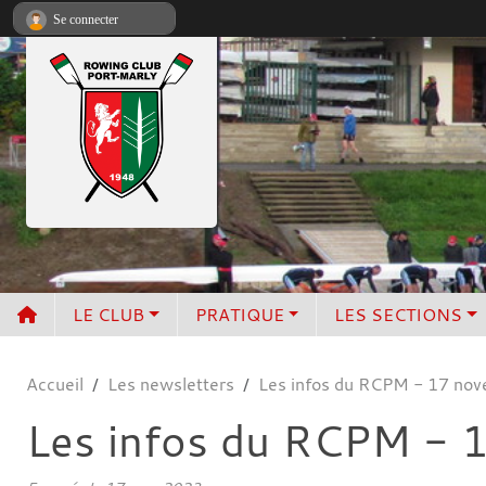
Panneau de gestion des cookies
Se connecter
LE CLUB
PRATIQUE
LES SECTIONS
Accueil
Les newsletters
Les infos du RCPM - 17 no
Les infos du RCPM - 