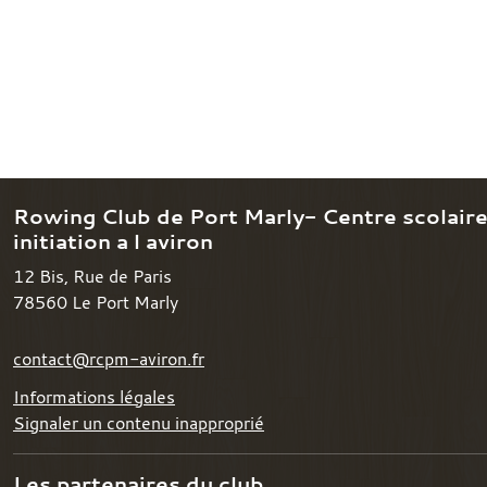
Rowing Club de Port Marly- Centre scolair
initiation a l aviron
12 Bis, Rue de Paris
78560
Le Port Marly
contact@rcpm-aviron.fr
Informations légales
Signaler un contenu inapproprié
Les partenaires du club