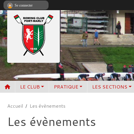
Panneau de gestion des cookies
Se connecter
LE CLUB
PRATIQUE
LES SECTIONS
Accueil
Les évènements
Les évènements