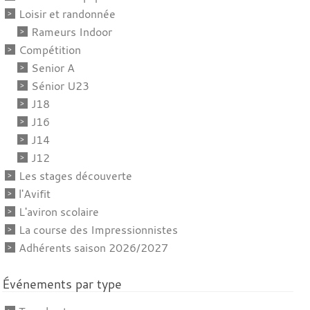
Loisir et randonnée
Rameurs Indoor
Compétition
Senior A
Sénior U23
J18
J16
J14
J12
Les stages découverte
l'Avifit
L'aviron scolaire
La course des Impressionnistes
Adhérents saison 2026/2027
Événements par type