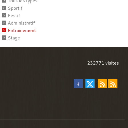
Tous les types
Sportif
Festif
Administratif
Entrainement
Stage
232771
visites